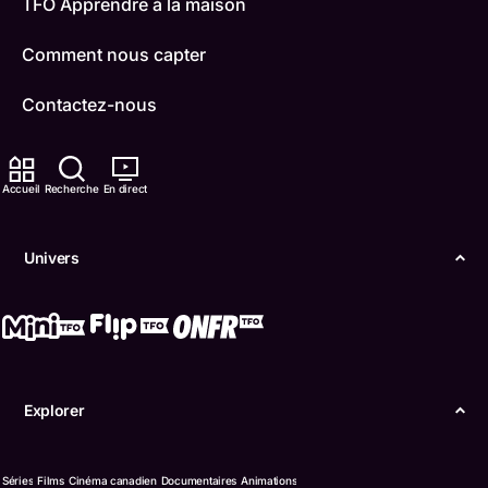
TFO Apprendre à la maison
Comment nous capter
Contactez-nous
ONFR
Accueil
Recherche
En direct
IDÉLLO
Boukili
Univers
Conditions d'utilisation
Accessibilité
Confidentialité
Explorer
© Office des télécommunications éducatives de
langue française de l’Ontario (TFO) - 2026
Séries
Films
Cinéma canadien
Documentaires
Animations