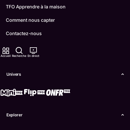
TFO Apprendre à la maison
Comment nous capter
Contactez-nous
ONFR
Accueil
Recherche
En direct
IDÉLLO
Boukili
Univers
Conditions d'utilisation
Accessibilité
Confidentialité
Explorer
© Office des télécommunications éducatives de