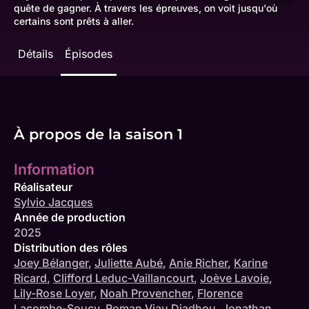
quête de gagner. À travers les épreuves, on voit jusqu'où
certains sont prêts à aller.
Détails
Épisodes
À propos de la saison 1
Information
Réalisateur
Sylvio Jacques
Année de production
2025
Distribution des rôles
Joey Bélanger
,
Juliette Aubé
,
Anie Richer
,
Karine
Ricard
,
Clifford Leduc-Vaillancourt
,
Joève Lavoie
,
Lily-Rose Loyer
,
Noah Provencher
,
Florence
Lacombe-Soucy
,
Roman Viau Diadhou
,
Jonathan