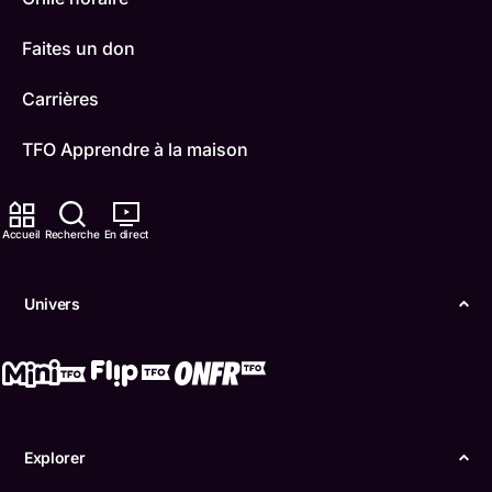
Faites un don
Carrières
TFO Apprendre à la maison
Comment nous capter
Accueil
Recherche
En direct
Contactez-nous
ONFR
Univers
IDÉLLO
Boukili
Conditions d'utilisation
Explorer