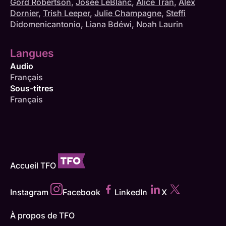
Gord Robertson
,
Josée LeBlanc
,
Alice Tran
,
Alex
Dornier
,
Trish Leeper
,
Julie Champagne
,
Steffi
Didomenicantonio
,
Liana Bdéwi
,
Noah Laurin
Langues
Audio
Français
Sous-titres
Français
Accueil TFO
Instagram
Facebook
LinkedIn
X
À propos de TFO