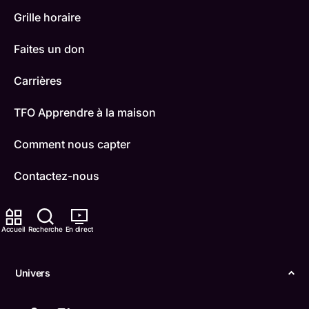
Grille horaire
Faites un don
Carrières
TFO Apprendre à la maison
Comment nous capter
Contactez-nous
ONFR
Accueil
Recherche
En direct
IDÉLLO
Boukili
Univers
Conditions d'utilisation