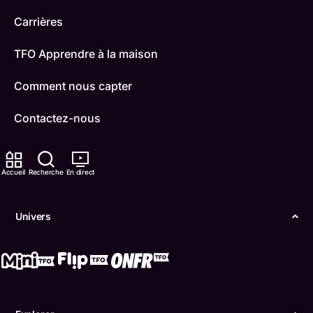
Carrières
TFO Apprendre à la maison
Comment nous capter
Contactez-nous
ONFR
Accueil
Recherche
En direct
IDÉLLO
Boukili
Univers
Conditions d'utilisation
Accessibilité
Confidentialité