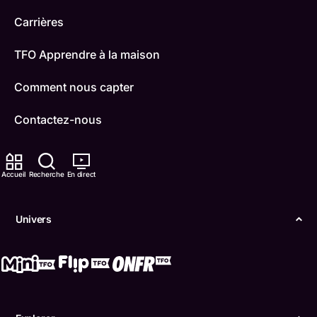
Carrières
TFO Apprendre à la maison
Comment nous capter
Contactez-nous
ONFR
Accueil
Recherche
En direct
IDÉLLO
Boukili
Univers
Conditions d'utilisation
Accessibilité
Confidentialité