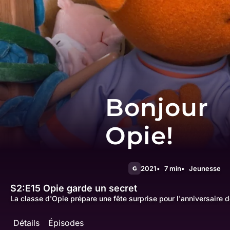
Bonjour
Opie!
2021
7 min
Jeunesse
G
S2:E15
Opie garde un secret
La classe d'Opie prépare une fête surprise pour l'anniversaire d
Détails
Épisodes