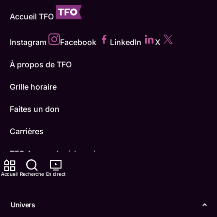
Accueil TFO
Instagram
Facebook
LinkedIn
X
À propos de TFO
Grille horaire
Faites un don
Carrières
TFO Apprendre à la maison
Accueil
Recherche
En direct
Comment nous capter
Contactez-nous
Univers