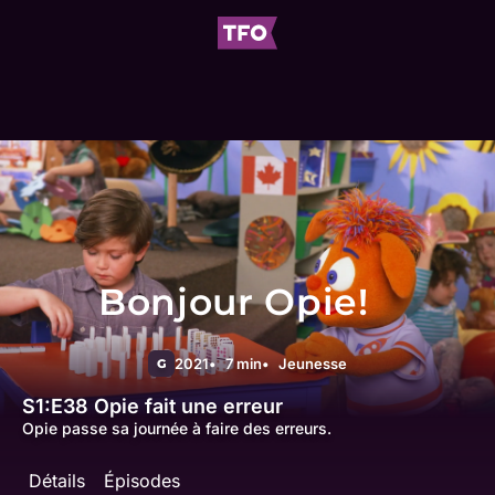
Bonjour Opie!
2021
7 min
Jeunesse
G
S1:E38
Opie fait une erreur
Opie passe sa journée à faire des erreurs.
Détails
Épisodes