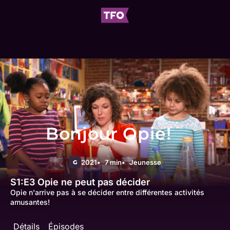
Bonjour Opie!
2021
7 min
Jeunesse
G
S1:E3
Opie ne peut pas décider
Opie n'arrive pas à se décider entre différentes activités
amusantes!
Détails
Épisodes