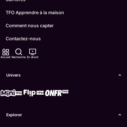
TFO Apprendre à la maison
Comment nous capter
Contactez-nous
ONFR
Accueil
Recherche
En direct
IDÉLLO
Univers
Boukili
Conditions d'utilisation
Accessibilité
Explorer
Confidentialité