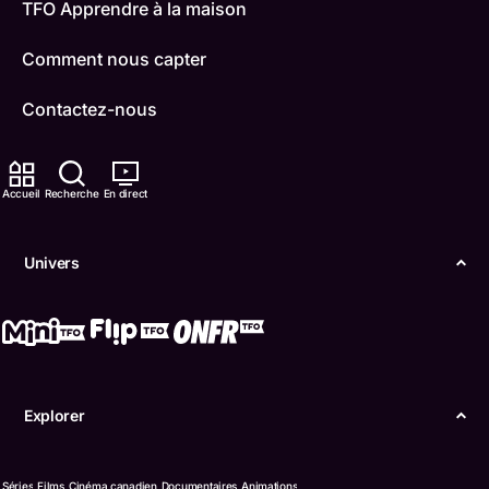
TFO Apprendre à la maison
Comment nous capter
Contactez-nous
ONFR
Accueil
Recherche
En direct
IDÉLLO
Boukili
Univers
Conditions d'utilisation
Accessibilité
Confidentialité
Explorer
© Office des télécommunications éducatives de
langue française de l’Ontario (TFO) - 2026
Séries
Films
Cinéma canadien
Documentaires
Animations