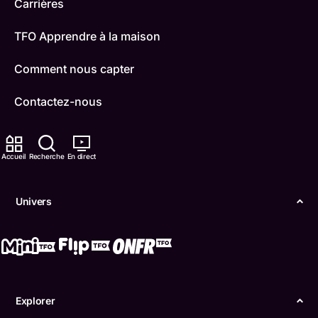
Carrières
TFO Apprendre à la maison
Comment nous capter
Contactez-nous
ONFR
Accueil
Recherche
En direct
IDÉLLO
Boukili
Univers
Conditions d'utilisation
Accessibilité
Confidentialité
Explorer