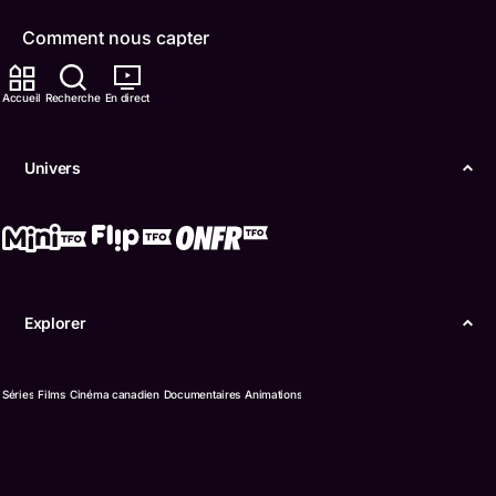
Comment nous capter
Contactez-nous
Accueil
Recherche
En direct
ONFR
Univers
IDÉLLO
Boukili
Conditions d'utilisation
Explorer
Accessibilité
Confidentialité
Séries
Films
Cinéma canadien
Documentaires
Animations
© Office des télécommunications éducatives de
langue française de l’Ontario (TFO) - 2026