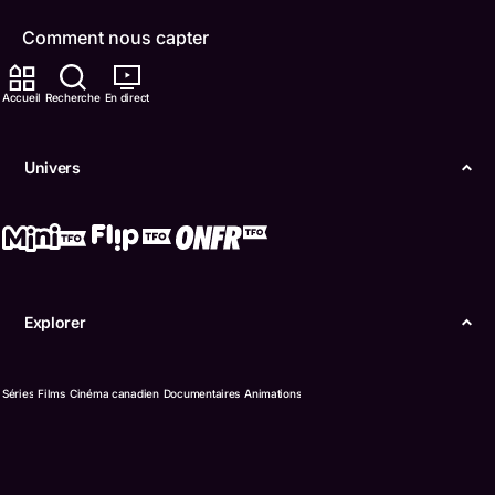
Comment nous capter
Contactez-nous
Accueil
Recherche
En direct
ONFR
Univers
IDÉLLO
Boukili
Conditions d'utilisation
Explorer
Accessibilité
Confidentialité
Séries
Films
Cinéma canadien
Documentaires
Animations
© Office des télécommunications éducatives de
langue française de l’Ontario (TFO) - 2026