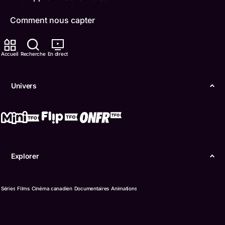
Comment nous capter
Contactez-nous
Accueil
Recherche
En direct
ONFR
Univers
IDÉLLO
Boukili
Conditions d'utilisation
Explorer
Accessibilité
Confidentialité
Séries
Films
Cinéma canadien
Documentaires
Animations
© Office des télécommunications éducatives de
langue française de l’Ontario (TFO) - 2026