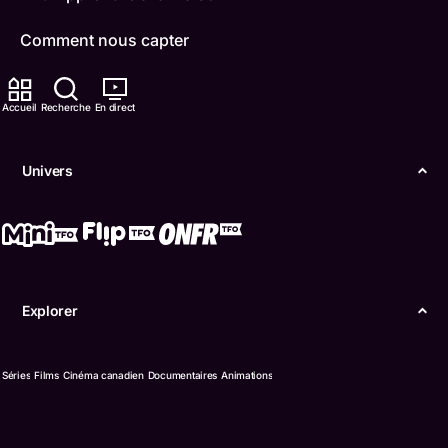
Comment nous capter
Contactez-nous
Accueil
Recherche
En direct
ONFR
Univers
IDÉLLO
Boukili
Conditions d'utilisation
Explorer
Accessibilité
Confidentialité
Séries
Films
Cinéma canadien
Documentaires
Animations
© Office des télécommunications éducatives de
langue française de l’Ontario (TFO) - 2026