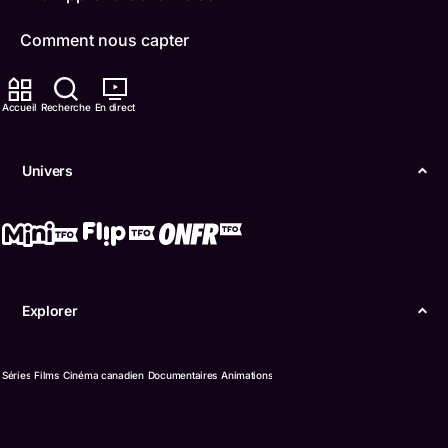
Comment nous capter
Contactez-nous
Accueil
Recherche
En direct
ONFR
Univers
IDÉLLO
Boukili
Conditions d'utilisation
Explorer
Accessibilité
Confidentialité
Séries
Films
Cinéma canadien
Documentaires
Animations
© Office des télécommunications éducatives de
langue française de l’Ontario (TFO) - 2026