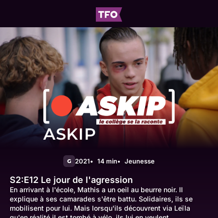
ASKIP
2021
14 min
Jeunesse
G
S2:E12
Le jour de l'agression
En arrivant à l'école, Mathis a un oeil au beurre noir. Il
explique à ses camarades s'être battu. Solidaires, ils se
mobilisent pour lui. Mais lorsqu'ils découvrent via Leïla
qu'en réalité il est tombé à vélo, ils lui en veulent...