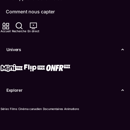
Comment nous capter
Contactez-nous
Accueil
Recherche
En direct
ONFR
Univers
IDÉLLO
Boukili
Conditions d'utilisation
Explorer
Accessibilité
Confidentialité
Séries
Films
Cinéma canadien
Documentaires
Animations
© Office des télécommunications éducatives de
langue française de l’Ontario (TFO) - 2026