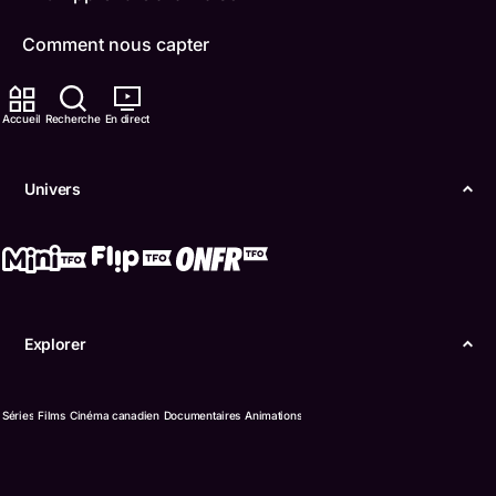
Comment nous capter
Contactez-nous
Accueil
Recherche
En direct
ONFR
Univers
IDÉLLO
Boukili
Conditions d'utilisation
Explorer
Accessibilité
Confidentialité
Séries
Films
Cinéma canadien
Documentaires
Animations
© Office des télécommunications éducatives de
langue française de l’Ontario (TFO) - 2026