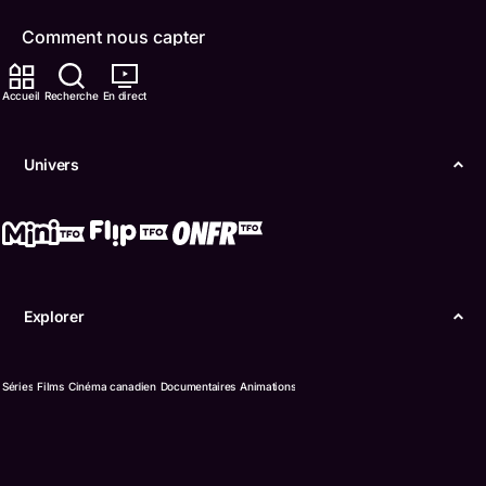
Comment nous capter
Contactez-nous
Accueil
Recherche
En direct
ONFR
Univers
IDÉLLO
Boukili
Conditions d'utilisation
Explorer
Accessibilité
Confidentialité
Séries
Films
Cinéma canadien
Documentaires
Animations
© Office des télécommunications éducatives de
langue française de l’Ontario (TFO) - 2026