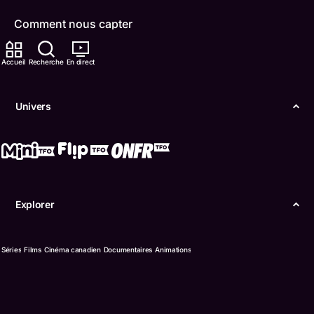
Comment nous capter
Contactez-nous
Accueil
Recherche
En direct
ONFR
Univers
IDÉLLO
Boukili
Conditions d'utilisation
Explorer
Accessibilité
Confidentialité
Séries
Films
Cinéma canadien
Documentaires
Animations
© Office des télécommunications éducatives de
langue française de l’Ontario (TFO) - 2026