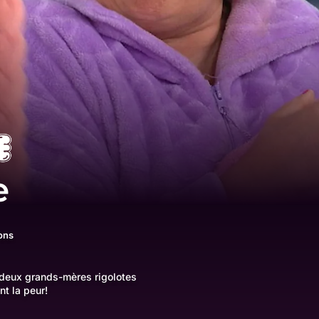
e
ons
 deux grands-mères rigolotes
nt la peur!