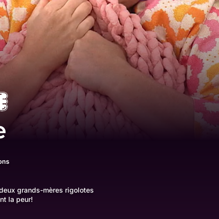
e
ons
 deux grands-mères rigolotes
nt la peur!