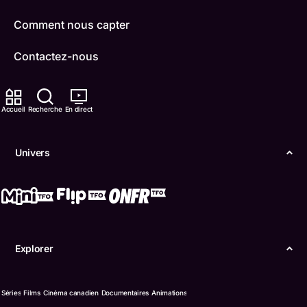
Comment nous capter
Contactez-nous
ONFR
Accueil
Recherche
En direct
IDÉLLO
Boukili
Univers
Conditions d'utilisation
Accessibilité
Confidentialité
Explorer
© Office des télécommunications éducatives de
langue française de l’Ontario (TFO) - 2026
Séries
Films
Cinéma canadien
Documentaires
Animations