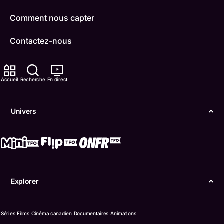
Comment nous capter
Contactez-nous
ONFR
Accueil
Recherche
En direct
IDÉLLO
Boukili
Univers
Conditions d'utilisation
Accessibilité
Confidentialité
Explorer
© Office des télécommunications éducatives de
langue française de l’Ontario (TFO) - 2026
Séries
Films
Cinéma canadien
Documentaires
Animations