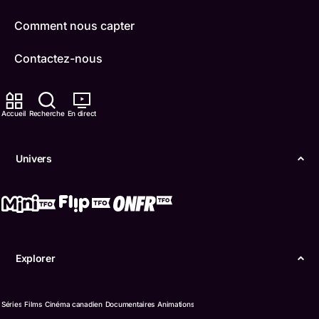
Comment nous capter
Contactez-nous
ONFR
Accueil
Recherche
En direct
IDÉLLO
Boukili
Univers
Conditions d'utilisation
Accessibilité
Confidentialité
Explorer
© Office des télécommunications éducatives de
langue française de l’Ontario (TFO) - 2026
Séries
Films
Cinéma canadien
Documentaires
Animations