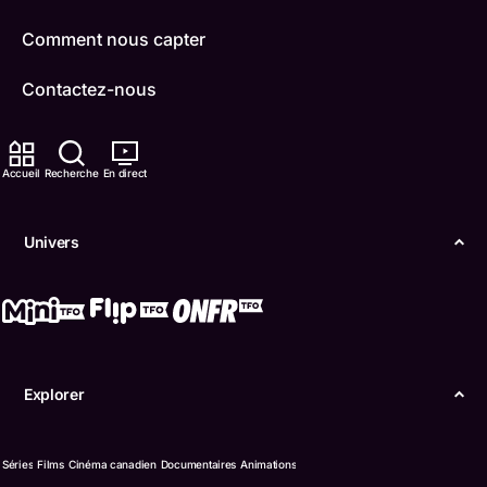
Comment nous capter
Contactez-nous
ONFR
Accueil
Recherche
En direct
IDÉLLO
Boukili
Univers
Conditions d'utilisation
Accessibilité
Confidentialité
Explorer
© Office des télécommunications éducatives de
langue française de l’Ontario (TFO) - 2026
Séries
Films
Cinéma canadien
Documentaires
Animations