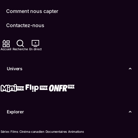
Comment nous capter
Contactez-nous
ONFR
Accueil
Recherche
En direct
IDÉLLO
Boukili
Univers
Conditions d'utilisation
Accessibilité
Confidentialité
Explorer
© Office des télécommunications éducatives de
langue française de l’Ontario (TFO) - 2026
Séries
Films
Cinéma canadien
Documentaires
Animations