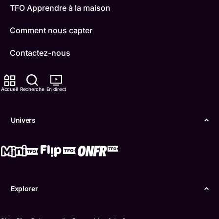
TFO Apprendre à la maison
Comment nous capter
Contactez-nous
ONFR
Accueil
Recherche
En direct
IDÉLLO
Boukili
Univers
Conditions d'utilisation
Accessibilité
Confidentialité
Explorer
© Office des télécommunications éducatives de