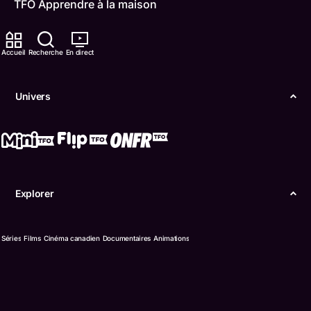
TFO Apprendre à la maison
Comment nous capter
Accueil
Recherche
En direct
Contactez-nous
Univers
ONFR
IDÉLLO
Boukili
Explorer
Conditions d'utilisation
Accessibilité
Séries
Films
Cinéma canadien
Documentaires
Animations
Confidentialité
© Office des télécommunications éducatives de
langue française de l’Ontario (TFO) - 2026