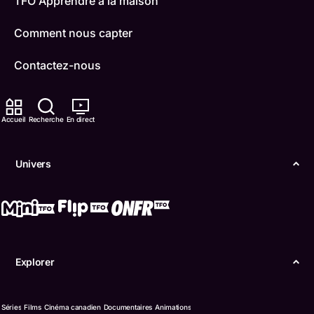
TFO Apprendre à la maison
Comment nous capter
Contactez-nous
ONFR
Accueil
Recherche
En direct
IDÉLLO
Boukili
Univers
Conditions d'utilisation
Accessibilité
Confidentialité
Explorer
© Office des télécommunications éducatives de
langue française de l’Ontario (TFO) - 2026
Séries
Films
Cinéma canadien
Documentaires
Animations