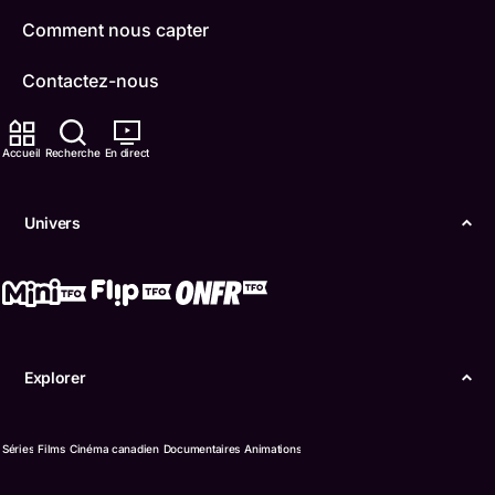
Comment nous capter
Contactez-nous
ONFR
Accueil
Recherche
En direct
IDÉLLO
Univers
Boukili
Conditions d'utilisation
Accessibilité
Explorer
Confidentialité
© Office des télécommunications éducatives de
Séries
Films
Cinéma canadien
Documentaires
Animations
langue française de l’Ontario (TFO) - 2026