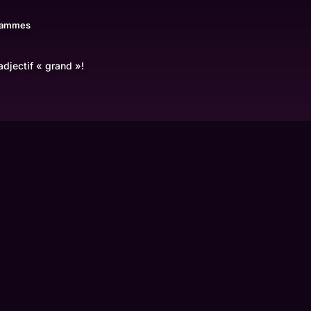
rammes
djectif « grand »!