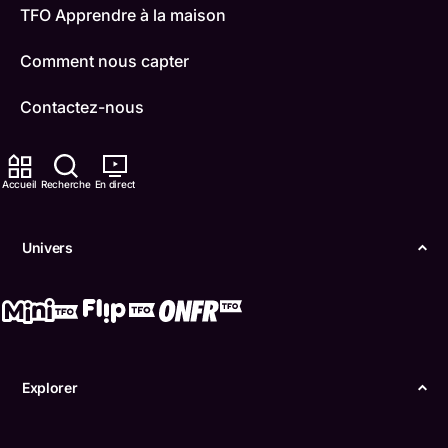
TFO Apprendre à la maison
Comment nous capter
Contactez-nous
ONFR
Accueil
Recherche
En direct
IDÉLLO
Boukili
Univers
Conditions d'utilisation
Accessibilité
Confidentialité
Explorer
© Office des télécommunications éducatives de