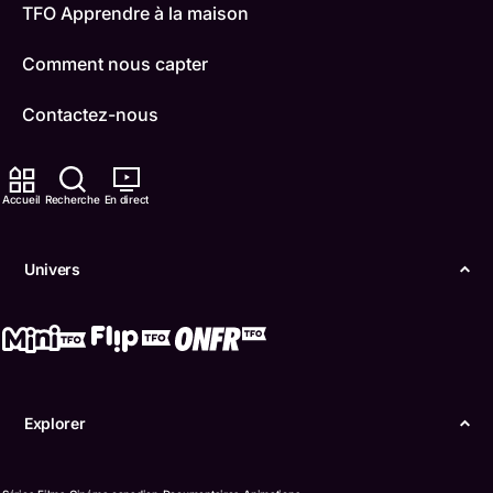
TFO Apprendre à la maison
Comment nous capter
Contactez-nous
ONFR
Accueil
Recherche
En direct
IDÉLLO
Boukili
Univers
Conditions d'utilisation
Accessibilité
Confidentialité
Explorer
© Office des télécommunications éducatives de