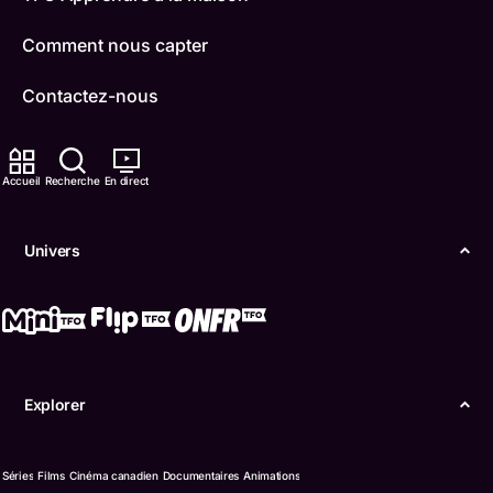
Comment nous capter
Contactez-nous
ONFR
Accueil
Recherche
En direct
IDÉLLO
Boukili
Univers
Conditions d'utilisation
Accessibilité
Confidentialité
Explorer
© Office des télécommunications éducatives de
langue française de l’Ontario (TFO) - 2026
Séries
Films
Cinéma canadien
Documentaires
Animations