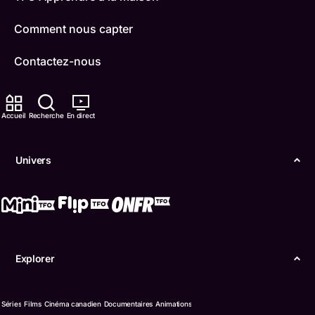
Comment nous capter
Contactez-nous
ONFR
Accueil
Recherche
En direct
IDÉLLO
Boukili
Univers
Conditions d'utilisation
Accessibilité
Confidentialité
Explorer
© Office des télécommunications éducatives de
langue française de l’Ontario (TFO) - 2026
Séries
Films
Cinéma canadien
Documentaires
Animations