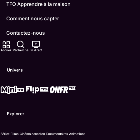
TFO Apprendre à la maison
Comment nous capter
Contactez-nous
ONFR
Accueil
Recherche
En direct
IDÉLLO
Univers
Boukili
Conditions d'utilisation
Accessibilité
Explorer
Confidentialité
© Office des télécommunications éducatives de langue f
Séries
Films
Cinéma canadien
Documentaires
Animations