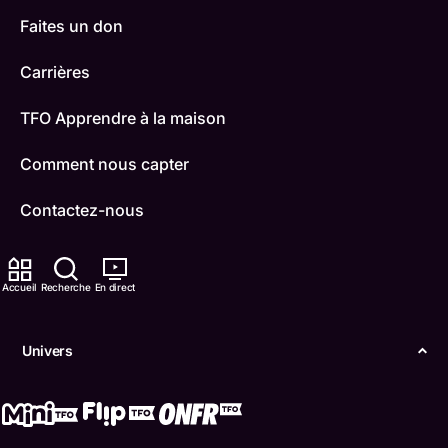
Faites un don
Carrières
TFO Apprendre à la maison
Comment nous capter
Contactez-nous
ONFR
Accueil
Recherche
En direct
IDÉLLO
Boukili
Univers
Conditions d'utilisation
Accessibilité