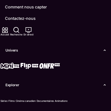
Comment nous capter
Contactez-nous
ONFR
Accueil
Recherche
En direct
IDÉLLO
Univers
Boukili
Conditions d'utilisation
Accessibilité
Explorer
Confidentialité
© Office des télécommunications éducatives de
Séries
Films
Cinéma canadien
Documentaires
Animations
langue française de l’Ontario (TFO) - 2026