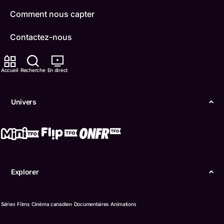
Comment nous capter
Contactez-nous
ONFR
Accueil
Recherche
En direct
IDÉLLO
Univers
Boukili
Conditions d'utilisation
Accessibilité
Explorer
Confidentialité
© Office des télécommunications éducatives de
Séries
Films
Cinéma canadien
Documentaires
Animations
langue française de l’Ontario (TFO) - 2026