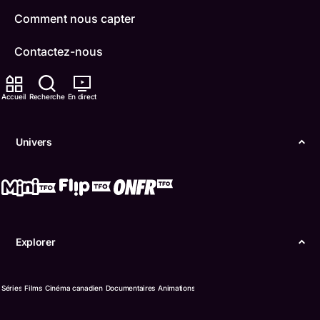
Comment nous capter
Contactez-nous
ONFR
Accueil
Recherche
En direct
IDÉLLO
Univers
Boukili
Conditions d'utilisation
Accessibilité
Explorer
Confidentialité
© Office des télécommunications éducatives de
Séries
Films
Cinéma canadien
Documentaires
Animations
langue française de l’Ontario (TFO) - 2026