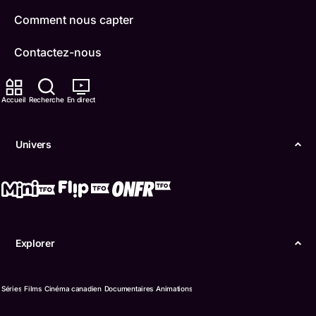
Comment nous capter
Contactez-nous
ONFR
Accueil
Recherche
En direct
IDÉLLO
Univers
Boukili
Conditions d'utilisation
Accessibilité
Explorer
Confidentialité
© Office des télécommunications éducatives de
Séries
Films
Cinéma canadien
Documentaires
Animations
langue française de l’Ontario (TFO) - 2026