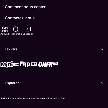
Comment nous capter
Contactez-nous
ONFR
Accueil
Recherche
En direct
IDÉLLO
Univers
Boukili
Conditions d'utilisation
Accessibilité
Explorer
Confidentialité
© Office des télécommunications éducatives de
Séries
Films
Cinéma canadien
Documentaires
Animations
langue française de l’Ontario (TFO) - 2026