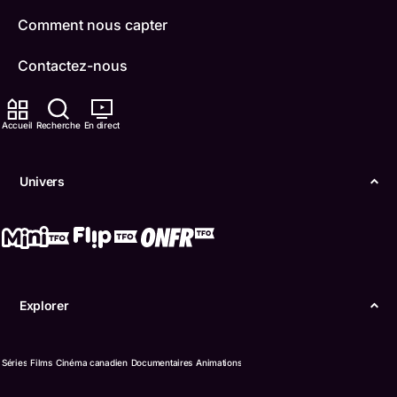
Comment nous capter
Contactez-nous
ONFR
Accueil
Recherche
En direct
IDÉLLO
Univers
Boukili
Conditions d'utilisation
Accessibilité
Explorer
Confidentialité
© Office des télécommunications éducatives de
Séries
Films
Cinéma canadien
Documentaires
Animations
langue française de l’Ontario (TFO) - 2026