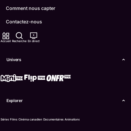
Comment nous capter
Contactez-nous
ONFR
Accueil
Recherche
En direct
IDÉLLO
Univers
Boukili
Conditions d'utilisation
Accessibilité
Explorer
Confidentialité
© Office des télécommunications éducatives de
Séries
Films
Cinéma canadien
Documentaires
Animations
langue française de l’Ontario (TFO) - 2026