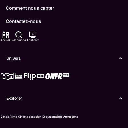
Comment nous capter
Contactez-nous
ONFR
Accueil
Recherche
En direct
IDÉLLO
Univers
Boukili
Conditions d'utilisation
Accessibilité
Explorer
Confidentialité
© Office des télécommunications éducatives de
Séries
Films
Cinéma canadien
Documentaires
Animations
langue française de l’Ontario (TFO) - 2026