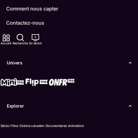
Comment nous capter
Contactez-nous
ONFR
Accueil
Recherche
En direct
IDÉLLO
Univers
Boukili
Conditions d'utilisation
Accessibilité
Explorer
Confidentialité
© Office des télécommunications éducatives de
Séries
Films
Cinéma canadien
Documentaires
Animations
langue française de l’Ontario (TFO) - 2026