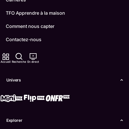
TFO Apprendre à la maison
Comment nous capter
Contactez-nous
ONFR
Accueil
Recherche
En direct
IDÉLLO
Boukili
Univers
Conditions d'utilisation
Accessibilité
Confidentialité
Explorer